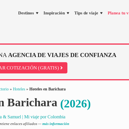
Destinos
Inspiración
Tips de viaje
Planea tu v
NA
AGENCIA DE VIAJES DE CONFIANZA
AR COTIZACIÓN (GRATIS)
ctorio
»
Hoteles
»
Hoteles en Barichara
en Barichara
(2026)
a & Samuel | Mi viaje por Colombia
ontiene enlaces afiliados —
más información