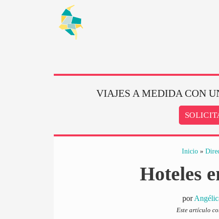
Saltar
al
contenido
VIAJES A MEDIDA CON U
SOLICIT
Inicio
»
Dire
Hoteles 
por
Angélic
Este artículo c