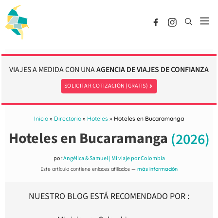
Saltar
al
M
contenido
VIAJES A MEDIDA CON UNA
AGENCIA DE VIAJES DE CONFIANZA
SOLICITAR COTIZACIÓN (GRATIS)
Inicio
»
Directorio
»
Hoteles
»
Hoteles en Bucaramanga
Hoteles en Bucaramanga
(2026)
por
Angélica & Samuel | Mi viaje por Colombia
Este artículo contiene enlaces afiliados —
más información
NUESTRO BLOG ESTÁ RECOMENDADO POR :