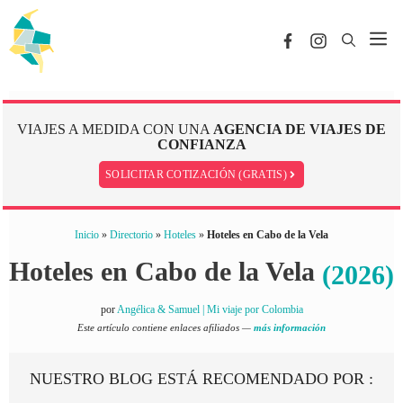
Saltar
al
Me
contenido
VIAJES A MEDIDA CON UNA
AGENCIA DE VIAJES DE
CONFIANZA
SOLICITAR COTIZACIÓN (GRATIS)
Inicio
»
Directorio
»
Hoteles
»
Hoteles en Cabo de la Vela
Hoteles en Cabo de la Vela
(2026)
por
Angélica & Samuel | Mi viaje por Colombia
Este artículo contiene enlaces afiliados —
más información
NUESTRO BLOG ESTÁ RECOMENDADO POR :