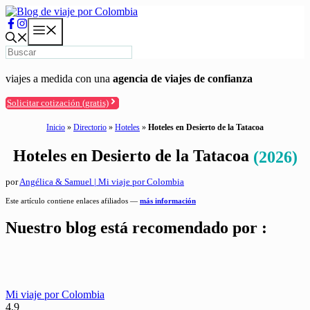
Saltar
al
Menú
contenido
viajes a medida con una
agencia de viajes de confianza
Solicitar cotización (gratis)
Inicio
»
Directorio
»
Hoteles
»
Hoteles en Desierto de la Tatacoa
Hoteles en Desierto de la Tatacoa
(2026)
por
Angélica & Samuel | Mi viaje por Colombia
Este artículo contiene enlaces afiliados —
más información
Nuestro blog está recomendado por :
Mi viaje por Colombia
4.9