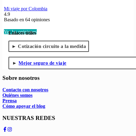
Mi viaje por Colombia
4.9
Basado en
64
opiniones
Ver las opiniones
Enlaces útiles
Cotización circuito a la medida
Mejor seguro de viaje
Sobre nosotros
Contacto con nosotros
Quiénes somos
Prensa
Cómo apoyar el blog
NUESTRAS REDES