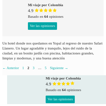
Mi viaje por Colombia
4.9
Basado en
64
opiniones
Ver las opiniones
Un hotel donde nos quedamos en Yopal al regreso de nuestro Safari
Llanero. Un lugar agradable y tranquilo, lejos del ruido de la
ciudad, en un bonito jardín con piscina, habitaciones grandes,
limpias y modernas, y una buena atención
Página
Página
Página
Página
←
Anterior
1
2
3
…
5
Siguiente
→
Mi viaje por Colombia
4.9
Basado en
64
opiniones
Ver las opiniones