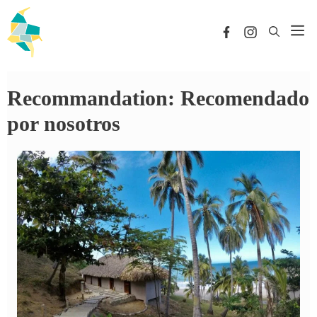
Saltar
al
Me
contenido
Recommandation:
Recomendado
por nosotros